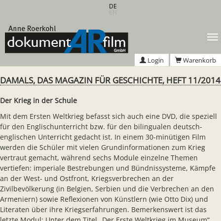
Zum
DE
EN
Hauptinhalt
springen
T
n
Login
Warenkorb
DAMALS, DAS MAGAZIN FÜR GESCHICHTE, HEFT 11/2014
Der Krieg in der Schule
Mit dem Ersten Weltkrieg befasst sich auch eine DVD, die speziell
für den Englischunterricht bzw. für den bilingualen deutsch-
englischen Unterricht gedacht ist. In einem 30-minütigen Film
werden die Schüler mit vielen Grundinformationen zum Krieg
vertraut gemacht, während sechs Module einzelne Themen
vertiefen: imperiale Bestrebungen und Bündnissysteme, Kämpfe
an der West- und Ostfront, Kriegsverbrechen an der
Zivilbevölkerung (in Belgien, Serbien und die Verbrechen an den
Armeniern) sowie Reflexionen von Künstlern (wie Otto Dix) und
Literaten über ihre Kriegserfahrungen. Bemerkenswert ist das
letzte Modul: Unter dem Titel „Der Erste Weltkrieg im Museum“