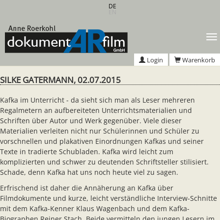
Zum
DE
EN
Hauptinhalt
springen
T
n
Login
Warenkorb
SILKE GATERMANN, 02.07.2015
Kafka im Unterricht - da sieht sich man als Leser mehreren
Regalmetern an aufbereiteten Unterrichtsmaterialien und
Schriften über Autor und Werk gegenüber. Viele dieser
Materialien verleiten nicht nur Schülerinnen und Schüler zu
vorschnellen und plakativen Einordnungen Kafkas und seiner
Texte in tradierte Schubladen. Kafka wird leicht zum
komplizierten und schwer zu deutenden Schriftsteller stilisiert.
Schade, denn Kafka hat uns noch heute viel zu sagen.
Erfrischend ist daher die Annäherung an Kafka über
Filmdokumente und kurze, leicht verständliche Interview-Schnitte
mit dem Kafka-Kenner Klaus Wagenbach und dem Kafka-
Biographen Reiner Stach. Beide vermitteln den jungen Lesern im