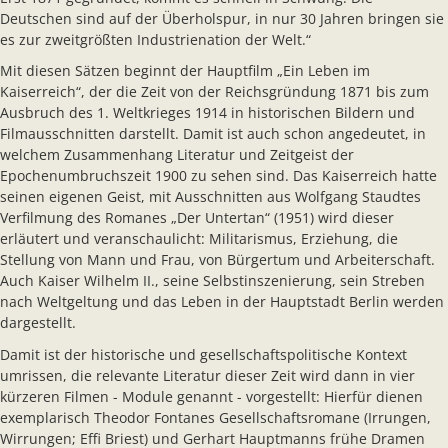
Deutschen sind auf der Überholspur, in nur 30 Jahren bringen sie
es zur zweitgrößten Industrienation der Welt.“
Mit diesen Sätzen beginnt der Hauptfilm „Ein Leben im
Kaiserreich“, der die Zeit von der Reichsgründung 1871 bis zum
Ausbruch des 1. Weltkrieges 1914 in historischen Bildern und
Filmausschnitten darstellt. Damit ist auch schon angedeutet, in
welchem Zusammenhang Literatur und Zeitgeist der
Epochenumbruchszeit 1900 zu sehen sind. Das Kaiserreich hatte
seinen eigenen Geist, mit Ausschnitten aus Wolfgang Staudtes
Verfilmung des Romanes „Der Untertan“ (1951) wird dieser
erläutert und veranschaulicht: Militarismus, Erziehung, die
Stellung von Mann und Frau, von Bürgertum und Arbeiterschaft.
Auch Kaiser Wilhelm II., seine Selbstinszenierung, sein Streben
nach Weltgeltung und das Leben in der Hauptstadt Berlin werden
dargestellt.
Damit ist der historische und gesellschaftspolitische Kontext
umrissen, die relevante Literatur dieser Zeit wird dann in vier
kürzeren Filmen - Module genannt - vorgestellt: Hierfür dienen
exemplarisch Theodor Fontanes Gesellschaftsromane (Irrungen,
Wirrungen; Effi Briest) und Gerhart Hauptmanns frühe Dramen