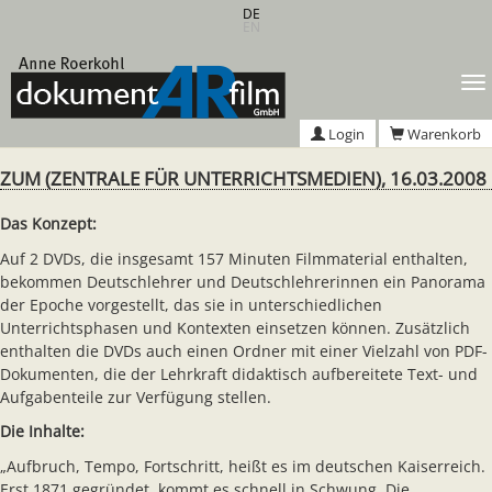
Zum
DE
EN
Hauptinhalt
springen
T
n
Login
Warenkorb
ZUM (ZENTRALE FÜR UNTERRICHTSMEDIEN), 16.03.2008
Das Konzept:
Auf 2 DVDs, die insgesamt 157 Minuten Filmmaterial enthalten,
bekommen Deutschlehrer und Deutschlehrerinnen ein Panorama
der Epoche vorgestellt, das sie in unterschiedlichen
Unterrichtsphasen und Kontexten einsetzen können. Zusätzlich
enthalten die DVDs auch einen Ordner mit einer Vielzahl von PDF-
Dokumenten, die der Lehrkraft didaktisch aufbereitete Text- und
Aufgabenteile zur Verfügung stellen.
Die Inhalte:
„Aufbruch, Tempo, Fortschritt, heißt es im deutschen Kaiserreich.
Erst 1871 gegründet, kommt es schnell in Schwung. Die