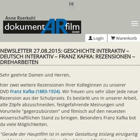
Zum
DE
EN
Hauptinhalt
springen
T
n
Login
Warenkorb
NEWSLETTER 27.08.2015: GESCHICHTE INTERAKTIV –
DEUTSCH INTERAKTIV – FRANZ KAFKA: REZENSIONEN –
DREHARBEITEN
Sehr geehrte Damen und Herren,
hier zwei weitere Rezensionen Ihrer KollegInnen zu unserer
DVD
Franz Kafka (1883-1924)
. Wir freuen uns sehr über jede neue
Rezension aus der Schulpraxis. Es bestärkt uns in unserer Arbeit,
alte Zöpfe abzuschneiden, festgefahrende Meinungen und
Vorurteile "gegenzubürsten" und filmisch auf den neuesten
wissenschaftlichen Stand zu bringen. Besonders Franz Kafka bot
da viele Möglichkeiten.
"Gerade der Hauptfilm ist in seiner Gestaltung bislang einzigartig