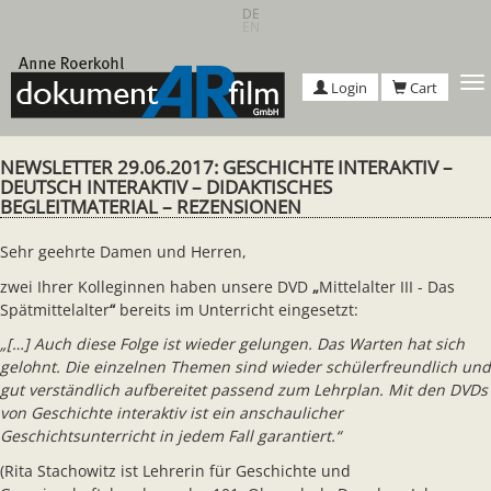
Skip
DE
EN
to
main
content
T
Login
Cart
n
NEWSLETTER 29.06.2017: GESCHICHTE INTERAKTIV –
DEUTSCH INTERAKTIV – DIDAKTISCHES
BEGLEITMATERIAL – REZENSIONEN
Sehr geehrte Damen und Herren,
zwei Ihrer Kolleginnen haben unsere DVD
„
Mittelalter III - Das
Spätmittelalter
“
bereits im Unterricht eingesetzt:
„[…] Auch diese Folge ist wieder gelungen. Das Warten hat sich
gelohnt. Die einzelnen Themen sind wieder schülerfreundlich und
gut verständlich aufbereitet passend zum Lehrplan. Mit den DVDs
von Geschichte interaktiv ist ein anschaulicher
Geschichtsunterricht in jedem Fall garantiert.“
(Rita Stachowitz ist Lehrerin für Geschichte und