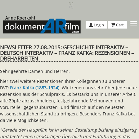
Skip
DE
EN
to
main
content
T
Login
Cart
n
NEWSLETTER 27.08.2015: GESCHICHTE INTERAKTIV –
DEUTSCH INTERAKTIV – FRANZ KAFKA: REZENSIONEN –
DREHARBEITEN
Sehr geehrte Damen und Herren,
hier zwei weitere Rezensionen Ihrer KollegInnen zu unserer
DVD
Franz Kafka (1883-1924)
. Wir freuen uns sehr über jede neue
Rezension aus der Schulpraxis. Es bestärkt uns in unserer Arbeit,
alte Zöpfe abzuschneiden, festgefahrende Meinungen und
Vorurteile "gegenzubürsten" und filmisch auf den neuesten
wissenschaftlichen Stand zu bringen. Besonders Franz Kafka bot
da viele Möglichkeiten.
"Gerade der Hauptfilm ist in seiner Gestaltung bislang einzigartig
und bietet einen großartigen Überblick und Einführung in das