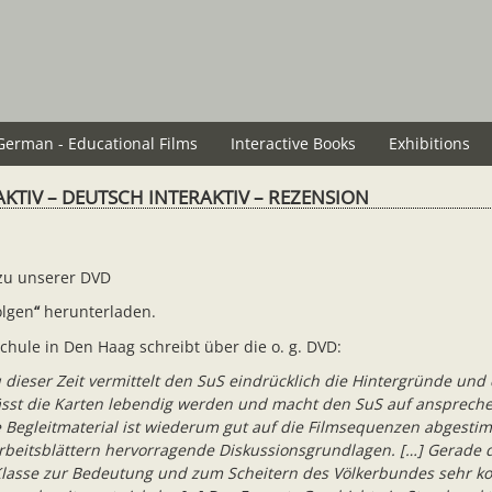
German - Educational Films
Interactive Books
Exhibitions
AKTIV – DEUTSCH INTERAKTIV – REZENSION
 zu unserer DVD
olgen
“
herunterladen.
hule in Den Haag schreibt über die o. g. DVD:
u dieser Zeit vermittelt den SuS eindrücklich die Hintergründe 
 lässt die Karten lebendig werden und macht den SuS auf ansprech
he Begleitmaterial ist wiederum gut auf die Filmsequenzen abges
beitsblättern hervorragende Diskussionsgrundlagen. […] Gerade de
0. Klasse zur Bedeutung und zum Scheitern des Völkerbundes sehr ko