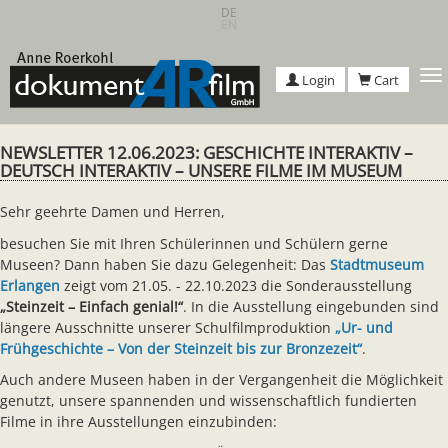
Skip
DE
EN
to
main
content
T
Login
Cart
n
NEWSLETTER 12.06.2023: GESCHICHTE INTERAKTIV –
DEUTSCH INTERAKTIV – UNSERE FILME IM MUSEUM
Sehr geehrte Damen und Herren,
besuchen Sie mit Ihren Schülerinnen und Schülern gerne
Museen? Dann haben Sie dazu Gelegenheit: Das
Stadtmuseum
Erlangen
zeigt vom 21.05. - 22.10.2023 die Sonderausstellung
„Steinzeit – Einfach genial!“
. In die Ausstellung eingebunden sind
längere Ausschnitte unserer Schulfilmproduktion
„Ur- und
Frühgeschichte – Von der Steinzeit bis zur Bronzezeit“
.
Auch andere Museen haben in der Vergangenheit die Möglichkeit
genutzt, unsere spannenden und wissenschaftlich fundierten
Filme in ihre Ausstellungen einzubinden: