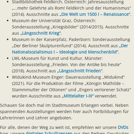
Stadtbibliothek Feldkirch, Österreich: Jahresausstellung
„...mehr Gelehrte als Rom! Feldkirch und der Humanismus“
(2014). Ausschnitte aus
„Die Welt um 1500 I – Renaissance“
.
Museum der Universität Graz, Österreich:
Sonderausstellung „Kriegsbilder“ (2014/2015). Ausschnitte
aus
„Längsschnitt Krieg“
.
Museum in der Kaiserpfalz, Paderborn: Sonderausstellung
„Der Berliner Skulpturenfund“ (2014). Ausschnitt aus
„Der
Nationalsozialismus I – Ideologie und Menschenbild“
.
LWL-Museum für Kunst und Kultur, Münster:
Sonderausstellung „Frieden. Von der Antike bis heute“
(2018). Ausschnitt aus
„Längsschnitt Frieden“
.
Widukind-Museum Enger: Dauerausstellung „Widukind“
(2021). Für die Produktion der Filme „Königin Mathilde –
Stammmutter der Ottonen“ und „Engers verlorener Schatz“
wurden Ausschnitte aus
„Mittelalter I-III“
verwendet.
Schauen Sie doch mal im Stadtmuseum Erlangen vorbei. Neben
spannenden Ausstellungen werden hier auch Fortbildungen für
Lehrerinnen und Lehrer angeboten.
Für alle, denen der Weg zu weit ist, empfehlen wir unsere
DVDs
bzw. unsere
digitalen Schullizenzen
aus den Reihen
Geschichte