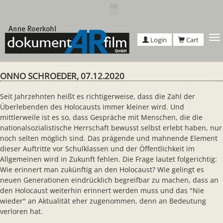
Skip
DE
EN
to
main
content
T
Login
Cart
n
ONNO SCHROEDER, 07.12.2020
Seit Jahrzehnten heißt es richtigerweise, dass die Zahl der
Überlebenden des Holocausts immer kleiner wird. Und
mittlerweile ist es so, dass Gespräche mit Menschen, die die
nationalsozialistische Herrschaft bewusst selbst erlebt haben, nur
noch selten möglich sind. Das prägende und mahnende Element
dieser Auftritte vor Schulklassen und der Öffentlichkeit im
Allgemeinen wird in Zukunft fehlen. Die Frage lautet folgerichtig:
Wie erinnert man zukünftig an den Holocaust? Wie gelingt es
neuen Generationen eindrücklich begreifbar zu machen, dass an
den Holocaust weiterhin erinnert werden muss und das "Nie
wieder" an Aktualität eher zugenommen, denn an Bedeutung
verloren hat.