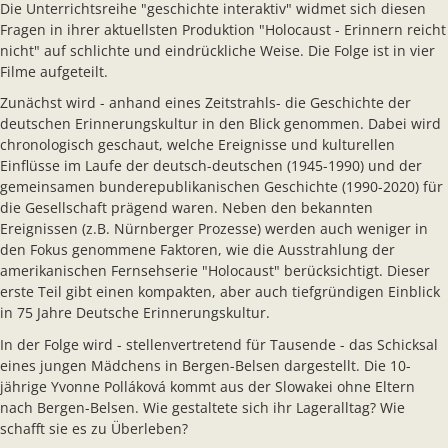
Die Unterrichtsreihe "geschichte interaktiv" widmet sich diesen
Fragen in ihrer aktuellsten Produktion "Holocaust - Erinnern reicht
nicht" auf schlichte und eindrückliche Weise. Die Folge ist in vier
Filme aufgeteilt.
Zunächst wird - anhand eines Zeitstrahls- die Geschichte der
deutschen Erinnerungskultur in den Blick genommen. Dabei wird
chronologisch geschaut, welche Ereignisse und kulturellen
Einflüsse im Laufe der deutsch-deutschen (1945-1990) und der
gemeinsamen bunderepublikanischen Geschichte (1990-2020) für
die Gesellschaft prägend waren. Neben den bekannten
Ereignissen (z.B. Nürnberger Prozesse) werden auch weniger in
den Fokus genommene Faktoren, wie die Ausstrahlung der
amerikanischen Fernsehserie "Holocaust" berücksichtigt. Dieser
erste Teil gibt einen kompakten, aber auch tiefgründigen Einblick
in 75 Jahre Deutsche Erinnerungskultur.
In der Folge wird - stellenvertretend für Tausende - das Schicksal
eines jungen Mädchens in Bergen-Belsen dargestellt. Die 10-
jährige Yvonne Polláková kommt aus der Slowakei ohne Eltern
nach Bergen-Belsen. Wie gestaltete sich ihr Lageralltag? Wie
schafft sie es zu Überleben?