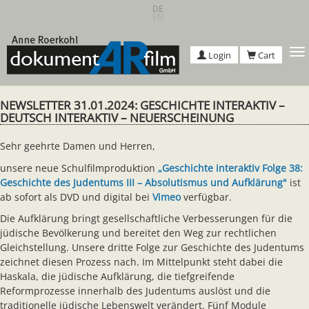
Skip
DE
EN
to
main
content
T
Login
Cart
n
NEWSLETTER 31.01.2024: GESCHICHTE INTERAKTIV –
DEUTSCH INTERAKTIV – NEUERSCHEINUNG
Sehr geehrte Damen und Herren,
unsere neue Schulfilmproduktion
„Geschichte interaktiv Folge 38:
Geschichte des Judentums III – Absolutismus und Aufklärung"
ist
ab sofort als DVD und digital bei
Vimeo
verfügbar.
Die Aufklärung bringt gesellschaftliche Verbesserungen für die
jüdische Bevölkerung und bereitet den Weg zur rechtlichen
Gleichstellung. Unsere dritte Folge zur Geschichte des Judentums
zeichnet diesen Prozess nach. Im Mittelpunkt steht dabei die
Haskala, die jüdische Aufklärung, die tiefgreifende
Reformprozesse innerhalb des Judentums auslöst und die
traditionelle jüdische Lebenswelt verändert. Fünf Module