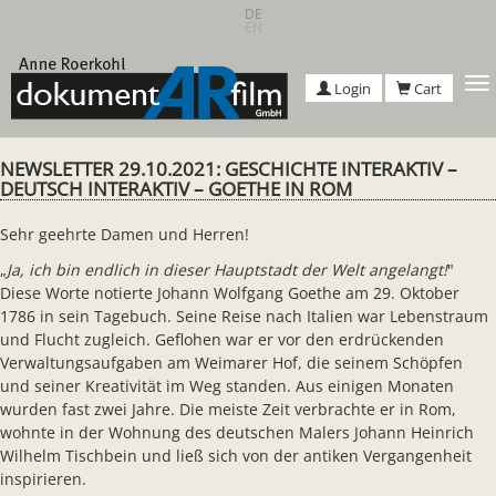
Skip
DE
EN
to
main
content
T
Login
Cart
n
NEWSLETTER 29.10.2021: GESCHICHTE INTERAKTIV –
DEUTSCH INTERAKTIV – GOETHE IN ROM
Sehr geehrte Damen und Herren!
„
Ja, ich bin endlich in dieser Hauptstadt der Welt angelangt!
"
Diese Worte notierte Johann Wolfgang Goethe am 29. Oktober
1786 in sein Tagebuch. Seine Reise nach Italien war Lebenstraum
und Flucht zugleich. Geflohen war er vor den erdrückenden
Verwaltungsaufgaben am Weimarer Hof, die seinem Schöpfen
und seiner Kreativität im Weg standen. Aus einigen Monaten
wurden fast zwei Jahre. Die meiste Zeit verbrachte er in Rom,
wohnte in der Wohnung des deutschen Malers Johann Heinrich
Wilhelm Tischbein und ließ sich von der antiken Vergangenheit
inspirieren.