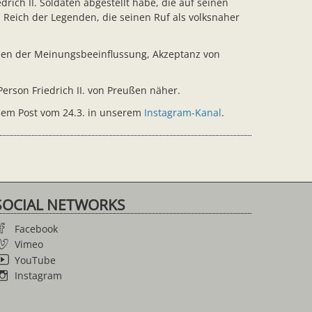
ich II. Soldaten abgestellt habe, die auf seinen
Reich der Legenden, die seinen Ruf als volksnaher
gien der Meinungsbeeinflussung, Akzeptanz von
erson Friedrich II. von Preußen näher.
 dem Post vom 24.3. in unserem
Instagram-Kanal
.
SOCIAL NETWORKS
Facebook
Vimeo
YouTube
Instagram