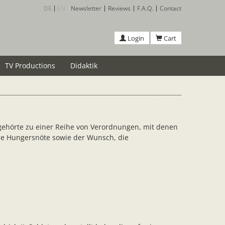
DE
EN
Newsletter
Reviews
F.A.Q.
Contact
Login
Cart
TV Productions
Didaktik
r gehörte zu einer Reihe von Verordnungen, mit denen
nde Hungersnöte sowie der Wunsch, die