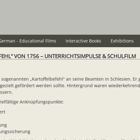
German - Educational Films
Interactive Books
Exhibitions
FEHL“ VON 1756 – UNTERRICHTSIMPULSE & SCHULFILM
n sogenannten „Kartoffelbefehl“ an seine Beamten in Schlesien. E
l gezielt gefördert werden sollte. Hintergrund waren wiederkehre
essern.
 vielfältige Anknüpfungspunkte:
ert
ung
ungssicherung