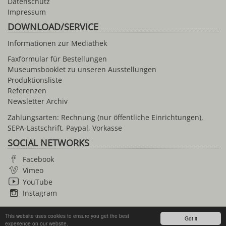
Datenschutz
Impressum
DOWNLOAD/SERVICE
Informationen zur Mediathek
Faxformular für Bestellungen
Museumsbooklet zu unseren Ausstellungen
Produktionsliste
Referenzen
Newsletter Archiv
Zahlungsarten: Rechnung (nur öffentliche Einrichtungen),
SEPA-Lastschrift, Paypal, Vorkasse
SOCIAL NETWORKS
Facebook
Vimeo
YouTube
Instagram
This website uses cookies to ensure you get the best
Got it
© 2026 Anne Roerkohl dokumentARfilm GmbH
experience on our website.