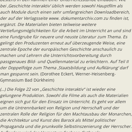
bei ‚Geschichte interaktiv’ üblich werden sowohl Hauptfilm als
auch Module durch einen sehr umfangreichen Downloadbereich,
der auf der Verlagsseite www. dokumentarchiv.com zu finden ist,
ergänzt. Die Materialien bieten teilweise weitere
Vertiefungsmöglichkeiten für die Arbeit im Unterricht an und sind
eine Fundgrube für neuere und neuste Literatur zum Thema. Es
gelingt den Produzenten erneut auf überzeugende Weise, eine
zentrale Epoche der europäischen Geschichte anschaulich zu
machen und Lehrern die Unterrichtsvorbereitung durch
passgenaues Bild- und Quellenmaterial zu erleichtern. Auf Teil II
der Doppelfolge zum Thema ‚Staatsbildung und Aufklärung‘ darf
man gespannt sein.
(Dorothee Eckert, Werner-Heisenberg-
Gymnasium Bad Dürkheim)
(…) Die Folge 22 von „Geschichte interaktiv“ ist wieder eine
gelungene Produktion. Sowohl die Filme als auch die Materialien
eignen sich gut für den Einsatz im Unterricht. Es geht vor allem
um die Untrennbarkeit von Religion und Herrschaft und der
zentralen Rolle der Religion für den Machtausbau der Monarchen,
die Architektur und Kunst des Barock als Mittel politischer
Propaganda und die prunkvolle Selbstinszenierung der Herrscher.