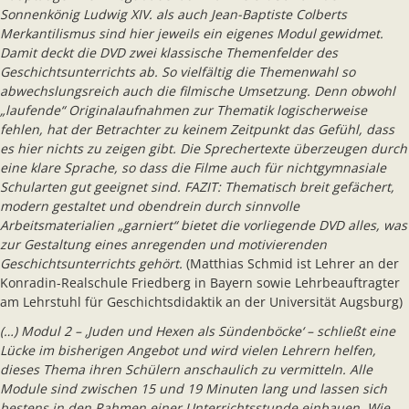
Sonnenkönig Ludwig XIV. als auch Jean-Baptiste Colberts
Merkantilismus sind hier jeweils ein eigenes Modul gewidmet.
Damit deckt die DVD zwei klassische Themenfelder des
Geschichtsunterrichts ab. So vielfältig die Themenwahl so
abwechslungsreich auch die filmische Umsetzung. Denn obwohl
„laufende“ Originalaufnahmen zur Thematik logischerweise
fehlen, hat der Betrachter zu keinem Zeitpunkt das Gefühl, dass
es hier nichts zu zeigen gibt. Die Sprechertexte überzeugen durch
eine klare Sprache, so dass die Filme auch für nichtgymnasiale
Schularten gut geeignet sind. FAZIT: Thematisch breit gefächert,
modern gestaltet und obendrein durch sinnvolle
Arbeitsmaterialien „garniert“ bietet die vorliegende DVD alles, was
zur Gestaltung eines anregenden und motivierenden
Geschichtsunterrichts gehört.
(Matthias Schmid ist Lehrer an der
Konradin-Realschule Friedberg in Bayern sowie Lehrbeauftragter
am Lehrstuhl für Geschichtsdidaktik an der Universität Augsburg)
(…) Modul 2 – ‚Juden und Hexen als Sündenböcke‘ – schließt eine
Lücke im bisherigen Angebot und wird vielen Lehrern helfen,
dieses Thema ihren Schülern anschaulich zu vermitteln. Alle
Module sind zwischen 15 und 19 Minuten lang und lassen sich
bestens in den Rahmen einer Unterrichtsstunde einbauen. Wie