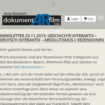
Skip
DE
EN
to
main
content
T
Login
Cart
n
NEWSLETTER 23.11.2015: GESCHICHTE INTERAKTIV –
DEUTSCH INTERAKTIV – ABSOLUTISMUS I: REZENSIONEN
Sehr geehrte Damen und Herren,
frisch erschienen sind drei Rezensionen Ihrer KollegInnen aus
den Bundesländern: Bayern, Rheinland-Pfalz und Sachsen zu
unserer
DVD Absolutismus I
:
(…) Wie sehr sich der Inhalt dabei auf der Höhe der Zeit, sprich im
Rahmen des wissenschaftlichen Forschungsstandes, bewegt, zeigt
sich darin, dass der titelgebende Begriff des „Absolutismus“ auch
kritisch hinterfragt wird. Denn dieser sei vielmehr eine
Idealvorstellung der herrschenden Fürsten gewesen als eine
Aussage über die tatsächliche Herrschaftsführung. Ein
Hauptaugenmerk liegt dabei auf Frankreich. Sowohl dem