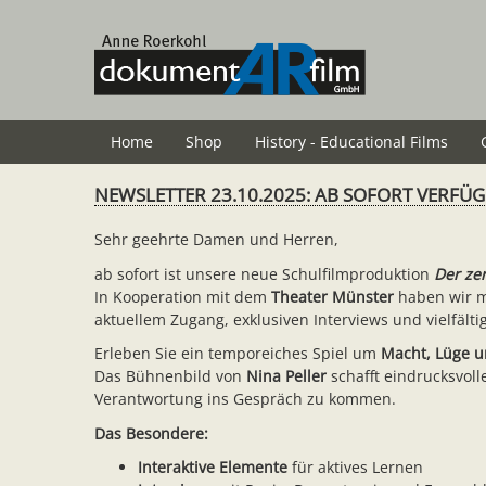
Skip
to
main
content
Home
Shop
History - Educational Films
NEWSLETTER 23.10.2025: AB SOFORT VERFÜ
Sehr geehrte Damen und Herren,
ab sofort ist unsere neue Schulfilmproduktion
Der ze
In Kooperation mit dem
Theater Münster
haben wir 
aktuellem Zugang, exklusiven Interviews und vielfälti
Erleben Sie ein temporeiches Spiel um
Macht, Lüge u
Das Bühnenbild von
Nina Peller
schafft eindrucksvol
Verantwortung ins Gespräch zu kommen.
Das Besondere:
Interaktive Elemente
für aktives Lernen