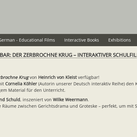
German - Educational Films
Interactive Books
Exhibitions
GBAR: DER ZERBROCHNE KRUG – INTERAKTIVER SCHULFI
rbrochne Krug
von
Heinrich von Kleist
verfügbar!
mit
Cornelia Köhler
(Autorin unserer Deutsch interaktiv Reihe) den K
gem Material für den Unterricht.
nd Schuld
, inszeniert von
Wilke Weermann
.
le Räume zwischen Gerichtsdrama und Groteske – perfekt, um mit 