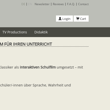
DE
EN
Newsletter
Reviews
F.A.Q.
Contact
Login
Cart
TV Productions
Didaktik
LM FÜR IHREN UNTERRICHT
lassiker als
interaktiven Schulfilm
umgesetzt – mit
Schüler/-innen über Sprache, Wahrheit und