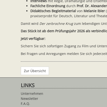
Interviews
mit Regie, Dramaturgie und Ensemb
Fachliche Einordnung
durch
Prof. Dr. Alexande
Didaktisches Begleitmaterial
von
Melanie Ibler
(
praxiserprobt für Deutsch, Literatur und Thea
Damit wird
Der zerbrochne Krug
zum lebendigen Unte
Das Stück ist ab dem Prüfungsjahr 2026 als verbind
Jetzt verfügbar:
Sichern Sie sich sofortigen Zugang zu Film und Unte
Bei Fragen und Anregungen melden Sie sich jederzeit
Zur Übersicht
LINKS
Unternehmen
Newsletter
F.A.Q.