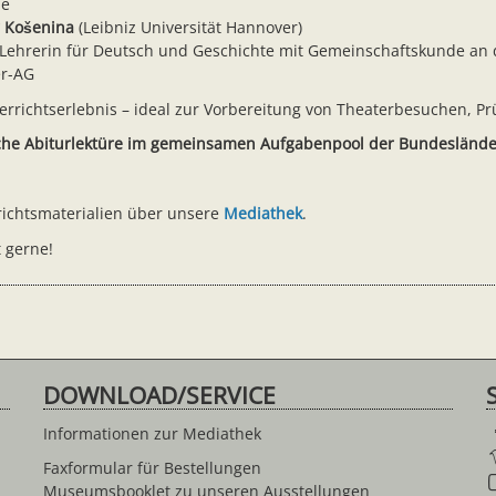
le
r Košenina
(Leibniz Universität Hannover)
Lehrerin für Deutsch und Geschichte mit Gemeinschaftskunde an 
ter-AG
rrichtserlebnis – ideal zur Vorbereitung von Theaterbesuchen, P
liche Abiturlektüre im gemeinsamen Aufgabenpool der Bundesländ
rrichtsmaterialien über unsere
Mediathek
.
 gerne!
DOWNLOAD/SERVICE
Informationen zur Mediathek
Faxformular für Bestellungen
Museumsbooklet zu unseren Ausstellungen