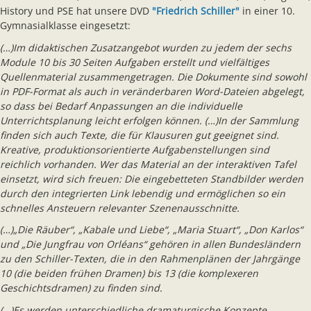
History und PSE hat unsere DVD
"
Friedrich Schiller"
in einer 10.
Gymnasialklasse eingesetzt:
(…)Im didaktischen Zusatzangebot wurden zu jedem der sechs
Module 10 bis 30 Seiten Aufgaben erstellt und vielfältiges
Quellenmaterial zusammengetragen. Die Dokumente sind sowohl
in PDF-Format als auch in veränderbaren Word-Dateien abgelegt,
so dass bei Bedarf Anpassungen an die individuelle
Unterrichtsplanung leicht erfolgen können. (…)In der Sammlung
finden sich auch Texte, die für Klausuren gut geeignet sind.
Kreative, produktionsorientierte Aufgabenstellungen sind
reichlich vorhanden. Wer das Material an der interaktiven Tafel
einsetzt, wird sich freuen: Die eingebetteten Standbilder werden
durch den integrierten Link lebendig und ermöglichen so ein
schnelles Ansteuern relevanter Szenenausschnitte.
(…)„Die Räuber“, „Kabale und Liebe“, „Maria Stuart“, „Don Karlos“
und „Die Jungfrau von Orléans“ gehören in allen Bundesländern
zu den Schiller-Texten, die in den Rahmenplänen der Jahrgänge
10 (die beiden frühen Dramen) bis 13 (die komplexeren
Geschichtsdramen) zu finden sind.
(…)Es werden unterschiedliche dramaturgische Konzepte