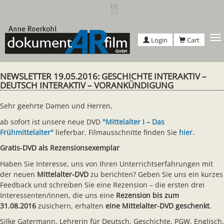
Skip
DE
EN
to
main
content
T
Login
Cart
n
NEWSLETTER 19.05.2016: GESCHICHTE INTERAKTIV –
DEUTSCH INTERAKTIV – VORANKÜNDIGUNG
Sehr geehrte Damen und Herren,
ab sofort ist unsere neue DVD
"
Mittelalter I – Das
Frühmittelalter
"
lieferbar. Filmausschnitte finden Sie
hier.
Gratis-DVD als Rezensionsexemplar
Haben Sie Interesse, uns von Ihren Unterrichtserfahrungen mit
der neuen
Mittelalter-DVD
zu berichten? Geben Sie uns ein kurzes
Feedback und schreiben Sie eine Rezension – die ersten drei
Interessenten/innen, die uns eine
Rezension bis zum
31.08.2016
zusichern, erhalten
eine Mittelalter-DVD geschenkt
.
Silke Gatermann, Lehrerin für Deutsch, Geschichte, PGW, Englisch,