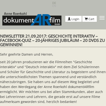
Skip
DE
EN
to
main
content
T
Login
Cart
n
NEWSLETTER 21.09.2017: GESCHICHTE INTERAKTIV –
FACEBOOK-QUIZ – 20-JÄHRIGES JUBILÄUM – 20 DVDS ZU
GEWINNEN!
Sehr geehrte Damen und Herren,
seit 20 Jahren produzieren wir die Filmreihen "Geschichte
interaktiv" und "Deutsch interaktiv" mit dem Ziel Schülerinnen
und Schüler für Geschichte und Literatur zu begeistern und ihnen
die unterschiedlichsten Themen spannend und verständlich
näherzubringen. Sie haben uns auf diesem Weg begleitet und
haben den Werdegang der Anne Roerkohl dokumentARfilm
ermöglicht. Wir möchten uns bei allen Stammkunden, aber auch
bei Lehrerinnen und Lehrern, die gerade erst auf unsere Filme
aufmerksam geworden sind, herzlich bedanken!