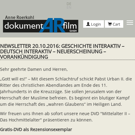
Skip
DE
EN
to
main
content
T
Login
Cart
n
NEWSLETTER 20.10.2016: GESCHICHTE INTERAKTIV –
DEUTSCH INTERAKTIV – NEUERSCHEINUNG –
VORANKÜNDIGUNG
Sehr geehrte Damen und Herren,
„Gott will es!“ – Mit diesem Schlachtruf schickt Pabst Urban II. die
Ritter des christlichen Abendlandes am Ende des 11.
Jahrhunderts in die Kreuzzüge. Sie sollen Jerusalem von der
Herrschaft der Muslime befreien. Es beginnt ein blutiger Kampf
um die Herrschaft des „wahren Glaubens“ im Heiligen Land.
Wir freuen uns Ihnen ab sofort unsere neue DVD "Mittelalter II –
Das Hochmittelalter" präsentieren zu können.
Gratis-DVD als Rezensionsexemplar