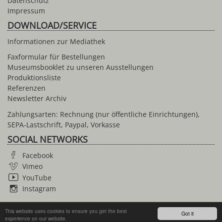
Datenschutz
Impressum
DOWNLOAD/SERVICE
Informationen zur Mediathek
Faxformular für Bestellungen
Museumsbooklet zu unseren Ausstellungen
Produktionsliste
Referenzen
Newsletter Archiv
Zahlungsarten: Rechnung (nur öffentliche Einrichtungen),
SEPA-Lastschrift, Paypal, Vorkasse
SOCIAL NETWORKS
Facebook
Vimeo
YouTube
Instagram
This website uses cookies to ensure you get the best
Got it
© 2026 Anne Roerkohl dokumentARfilm GmbH
experience on our website.