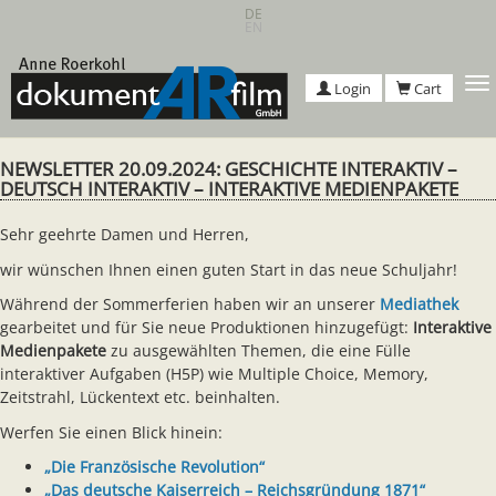
Skip
DE
EN
to
main
content
T
Login
Cart
n
NEWSLETTER 20.09.2024: GESCHICHTE INTERAKTIV –
DEUTSCH INTERAKTIV – INTERAKTIVE MEDIENPAKETE
Sehr geehrte Damen und Herren,
wir wünschen Ihnen einen guten Start in das neue Schuljahr!
Während der Sommerferien haben wir an unserer
Mediathek
gearbeitet und für Sie neue Produktionen hinzugefügt:
Interaktive
Medienpakete
zu ausgewählten Themen, die eine Fülle
interaktiver Aufgaben (H5P) wie Multiple Choice, Memory,
Zeitstrahl, Lückentext etc. beinhalten.
Werfen Sie einen Blick hinein:
„Die Französische Revolution“
„Das deutsche Kaiserreich – Reichsgründung 1871“