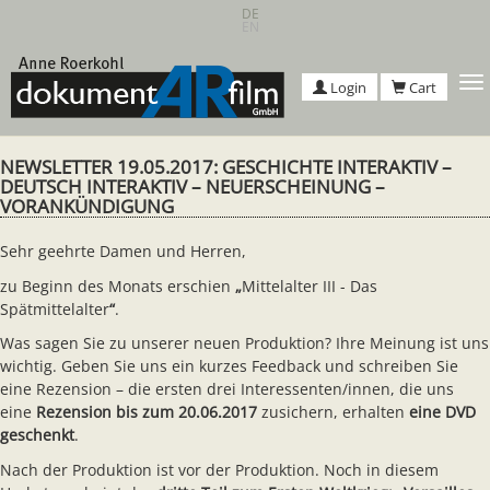
Skip
DE
EN
to
main
content
T
Login
Cart
n
NEWSLETTER 19.05.2017: GESCHICHTE INTERAKTIV –
DEUTSCH INTERAKTIV – NEUERSCHEINUNG –
VORANKÜNDIGUNG
Sehr geehrte Damen und Herren,
zu Beginn des Monats erschien
„
Mittelalter III - Das
Spätmittelalter
“
.
Was sagen Sie zu unserer neuen Produktion? Ihre Meinung ist uns
wichtig. Geben Sie uns ein kurzes Feedback und schreiben Sie
eine Rezension – die ersten drei Interessenten/innen, die uns
eine
Rezension bis zum 20.06.2017
zusichern, erhalten
eine DVD
geschenkt
.
Nach der Produktion ist vor der Produktion. Noch in diesem