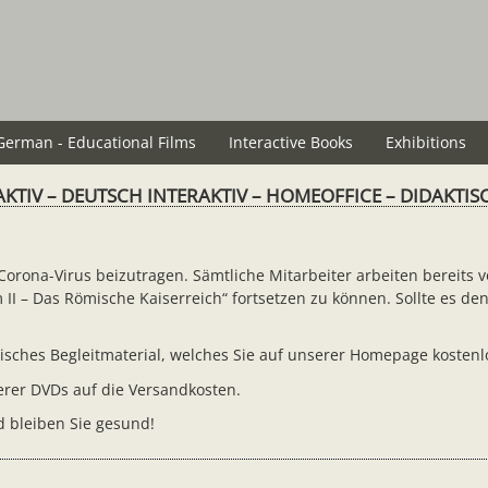
German - Educational Films
Interactive Books
Exhibitions
AKTIV – DEUTSCH INTERAKTIV – HOMEOFFICE – DIDAKTI
rona-Virus beizutragen. Sämtliche Mitarbeiter arbeiten bereits 
om II – Das Römische Kaiserreich“ fortsetzen zu können. Sollte es
ktisches Begleitmaterial, welches Sie auf unserer Homepage koste
serer DVDs auf die Versandkosten.
d bleiben Sie gesund!