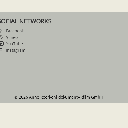
SOCIAL NETWORKS
Facebook
Vimeo
YouTube
Instagram
© 2026 Anne Roerkohl dokumentARfilm GmbH