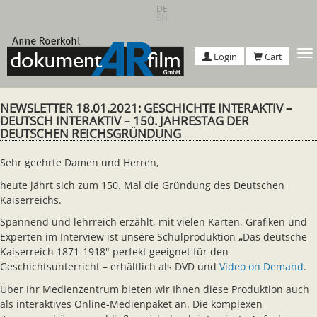
Skip
DE
EN
to
main
content
T
Login
Cart
n
NEWSLETTER 18.01.2021: GESCHICHTE INTERAKTIV –
DEUTSCH INTERAKTIV – 150. JAHRESTAG DER
DEUTSCHEN REICHSGRÜNDUNG
Sehr geehrte Damen und Herren,
heute jährt sich zum 150. Mal die Gründung des Deutschen
Kaiserreichs.
Spannend und lehrreich erzählt, mit vielen Karten, Grafiken und
Experten im Interview ist unsere Schulproduktion
„
Das deutsche
Kaiserreich 1871-1918" perfekt geeignet für den
Geschichtsunterricht – erhältlich als DVD und
Video on Demand
.
Über Ihr Medienzentrum bieten wir Ihnen diese Produktion auch
als interaktives Online-Medienpaket an. Die komplexen