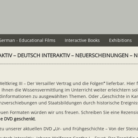
German - Educational Films
Interactive Books
Exhibitions
AKTIV – DEUTSCH INTERAKTIV – NEUERSCHEINUNGEN – 
eltkrieg III – Der Versailler Vertrag und die Folgen
“
lieferbar. Hier
 Ihnen die Wissensvermittlung im Unterricht weiter erleichtern sol
ndinformationen zu ausgewählten Themen. Oder „Geschichte in Kart
enzverschiebungen und Staatsbildungen durch historische Ereignis
en Formaten würden wir uns freuen. Schreiben Sie eine Rezension 
e DVD geschenkt
.
 zu unserer aktuellen DVD
„
Ur- und Frühgeschichte – Von der Steinz