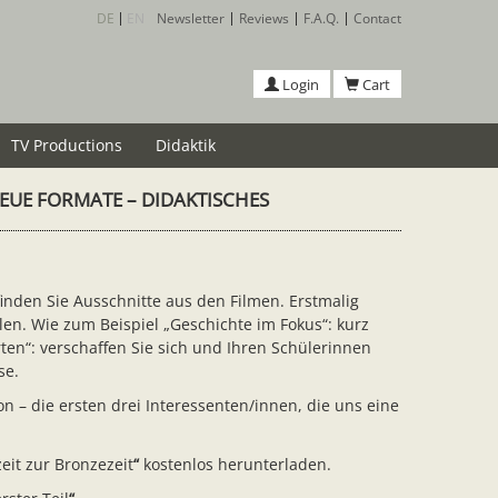
DE
EN
Newsletter
Reviews
F.A.Q.
Contact
Login
Cart
TV Productions
Didaktik
NEUE FORMATE – DIDAKTISCHES
 finden Sie Ausschnitte aus den Filmen. Erstmalig
len. Wie zum Beispiel „Geschichte im Fokus“: kurz
en“: verschaffen Sie sich und Ihren Schülerinnen
se.
– die ersten drei Interessenten/innen, die uns eine
eit zur Bronzezeit
“
kostenlos herunterladen.