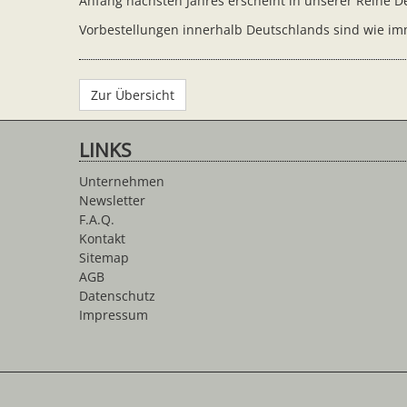
Anfang nächsten Jahres erscheint in unserer Reihe D
Vorbestellungen innerhalb Deutschlands sind wie im
Zur Übersicht
LINKS
Unternehmen
Newsletter
F.A.Q.
Kontakt
Sitemap
AGB
Datenschutz
Impressum