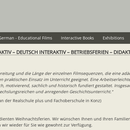
German - Educational Films
Interactive Books
Exhibitions
KTIV – DEUTSCH INTERAKTIV – BETRIEBSFERIEN – DIDAK
ereitung und die Länge der einzelnen Filmsequenzen, die eine a
en praktischen Einsatz im Unterricht geeignet. Eine Arbeitserleic
, motivierend, sachlich und historisch fundiert gestaltet. Insgesamt
wechslungsreichen und anregenden Geschichtsunterricht.“
 an der Realschule plus und Fachoberschule in Konz)
erdienten Weihnachtsferien. Wir wünschen Ihnen und Ihren Familie
 wir wieder für Sie wie gewohnt zur Verfügung.