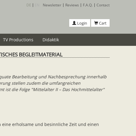
DE
EN
Newsletter
Reviews
F.A.Q.
Contact
Login
Cart
TV Productions
Didaktik
TISCHES BEGLEITMATERIAL
däquate Bearbeitung und Nachbesprechung innerhalb
hterung stellen zudem die umfangreichen
 ist die Folge "Mittelalter II – Das Hochmittelalter"
n eine erholsame und besinnliche Zeit und einen