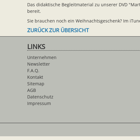
Das didaktische Begleitmaterial zu unserer DVD "Mar
bereit.
Sie brauchen noch ein Weihnachtsgeschenk? Im iTunes-
ZURÜCK ZUR ÜBERSICHT
LINKS
Unternehmen
Newsletter
F.A.Q.
Kontakt
Sitemap
AGB
Datenschutz
Impressum