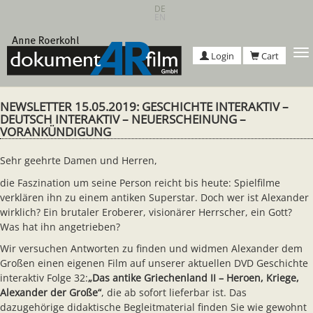
Skip
DE
EN
to
main
content
T
Login
Cart
n
NEWSLETTER 15.05.2019: GESCHICHTE INTERAKTIV –
DEUTSCH INTERAKTIV – NEUERSCHEINUNG –
VORANKÜNDIGUNG
Sehr geehrte Damen und Herren,
die Faszination um seine Person reicht bis heute: Spielfilme
verklären ihn zu einem antiken Superstar. Doch wer ist Alexander
wirklich? Ein brutaler Eroberer, visionärer Herrscher, ein Gott?
Was hat ihn angetrieben?
Wir versuchen Antworten zu finden und widmen Alexander dem
Großen einen eigenen Film auf unserer aktuellen DVD Geschichte
interaktiv Folge 32:
„
Das antike Griechenland II – Heroen, Kriege,
Alexander der Große
“
, die ab sofort lieferbar ist. Das
dazugehörige didaktische Begleitmaterial finden Sie wie gewohnt