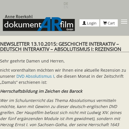
Skip
DE
EN
to
main
content
T
Login
Cart
n
NEWSLETTER 13.10.2015: GESCHICHTE INTERAKTIV –
DEUTSCH INTERAKTIV – ABSOLUTISMUS I: REZENSION
Sehr geehrte Damen und Herren,
nicht vorenthalten möchten wir Ihnen eine aktuelle Rezension zu
unserer
DVD Absolutismus I
, die diesen Monat in der Zeitschrift
„Damals“ erschienen ist:
Herrschaftsbildung im Zeichen des Barock
Wer im Schulunterricht das Thema Absolutismus vermitteln
möchte, kann mit Gewinn zu dieser deutsch-englischen DVD
greifen. Der Hauptfilm befasst sich nicht mit Ludwig XIV. (eines
der fünf ergänzenden Module ist ihm gewidmet), sondern mit
Herzog Ernst I. von Sachsen-Gotha, der seine Herrschaft 1643