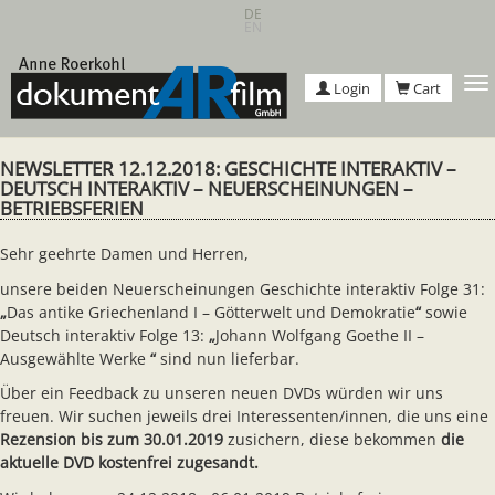
Skip
DE
EN
to
main
content
T
Login
Cart
n
NEWSLETTER 12.12.2018: GESCHICHTE INTERAKTIV –
DEUTSCH INTERAKTIV – NEUERSCHEINUNGEN –
BETRIEBSFERIEN
Sehr geehrte Damen und Herren,
unsere beiden Neuerscheinungen Geschichte interaktiv Folge 31:
„
Das antike Griechenland I – Götterwelt und Demokratie
“
sowie
Deutsch interaktiv Folge 13:
„
Johann Wolfgang Goethe II –
Ausgewählte Werke
“
sind nun lieferbar.
Über ein Feedback zu unseren neuen DVDs würden wir uns
freuen. Wir suchen jeweils drei Interessenten/innen, die uns eine
Rezension bis zum 30.01.2019
zusichern, diese bekommen
die
aktuelle DVD kostenfrei zugesandt.