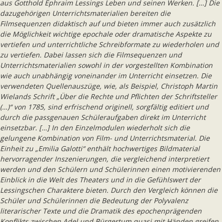
aus Gotthold Ephraim Lessings Leben und seinen Werken. […] Die
dazugehörigen Unterrichtsmaterialien bereiten die
Filmsequenzen didaktisch auf und bieten immer auch zusätzlich
die Möglichkeit wichtige epochale oder dramatische Aspekte zu
vertiefen und unterrichtliche Schreibformate zu wiederholen und
zu vertiefen. Dabei lassen sich die Filmsequenzen und
Unterrichtsmaterialien sowohl in der vorgestellten Kombination
wie auch unabhängig voneinander im Unterricht einsetzen. Die
verwendeten Quellenauszüge, wie, als Beispiel, Christoph Martin
Wielands Schrift „Über die Rechte und Pflichten der Schriftsteller
(…)“ von 1785, sind erfrischend originell, sorgfältig editiert und
durch die passgenauen Schüleraufgaben direkt im Unterricht
einsetzbar. […] In den Einzelmodulen wiederholt sich die
gelungene Kombination von Film- und Unterrichtsmaterial. Die
Einheit zu „Emilia Galotti“ enthält hochwertiges Bildmaterial
hervorragender Inszenierungen, die vergleichend interpretiert
werden und den Schülern und Schülerinnen einen motivierenden
Einblick in die Welt des Theaters und in die Gefühlswert der
Lessingschen Charaktere bieten. Durch den Vergleich können die
Schüler und Schülerinnen die Bedeutung der Polyvalenz
literarischer Texte und die Dramatik des epochenprägenden
Konflikts zwischen Adel und Bürgertum quasi mit Händen greifen.