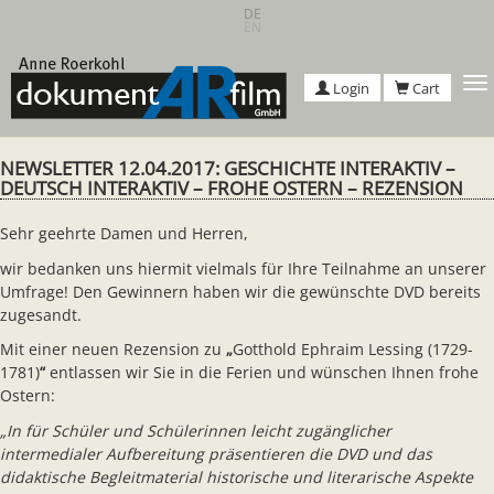
Skip
DE
EN
to
main
content
T
Login
Cart
n
NEWSLETTER 12.04.2017: GESCHICHTE INTERAKTIV –
DEUTSCH INTERAKTIV – FROHE OSTERN – REZENSION
Sehr geehrte Damen und Herren,
wir bedanken uns hiermit vielmals für Ihre Teilnahme an unserer
Umfrage! Den Gewinnern haben wir die gewünschte DVD bereits
zugesandt.
Mit einer neuen Rezension zu
„
Gotthold Ephraim Lessing (1729-
1781)
“
entlassen wir Sie in die Ferien und wünschen Ihnen frohe
Ostern:
„In für Schüler und Schülerinnen leicht zugänglicher
intermedialer Aufbereitung präsentieren die DVD und das
didaktische Begleitmaterial historische und literarische Aspekte