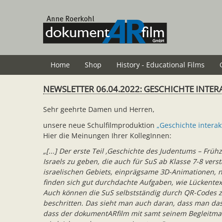
Skip
to
main
content
Home
Shop
History - Educational Films
NEWSLETTER 06.04.2022: GESCHICHTE INTER
Sehr geehrte Damen und Herren,
unsere neue Schulfilmproduktion
„Geschichte interak
Hier die Meinungen Ihrer KollegInnen:
„[...] Der erste Teil ‚Geschichte des Judentums – Frü
Israels zu geben, die auch für SuS ab Klasse 7-8 ver
israelischen Gebiets, einprägsame 3D-Animationen, na
finden sich gut durchdachte Aufgaben, wie Lückentex
Auch können die SuS selbstständig durch QR-Codes zu
beschritten. Das sieht man auch daran, dass man das 
dass der dokumentARfilm mit samt seinem Begleitmate