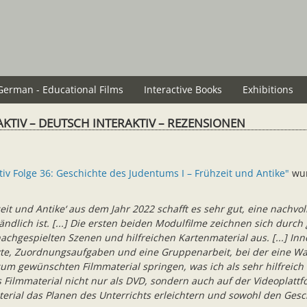
German - Educational Films
Interactive Books
Exhibitions
AKTIV – DEUTSCH INTERAKTIV – REZENSIONEN
tiv Folge 36: Geschichte des Judentums I – Frühzeit und Antike"
wur
hzeit und Antike‘ aus dem Jahr 2022 schafft es sehr gut, eine nachv
ständlich ist. [...] Die ersten beiden Modulfilme zeichnen sich du
chgespielten Szenen und hilfreichen Kartenmaterial aus. [...] Inn
te, Zuordnungsaufgaben und eine Gruppenarbeit, bei der eine Wand
m gewünschten Filmmaterial springen, was ich als sehr hilfreich e
Filmmaterial nicht nur als DVD, sondern auch auf der Videoplattfor
rial das Planen des Unterrichts erleichtern und sowohl den Gesch