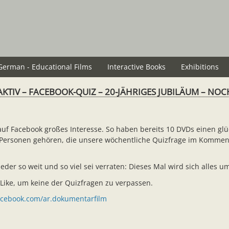
German - Educational Films
Interactive Books
Exhibitions
AKTIV – FACEBOOK-QUIZ – 20-JÄHRIGES JUBILÄUM – NO
auf Facebook großes Interesse. So haben bereits 10 DVDs einen gl
f Personen gehören, die unsere wöchentliche Quizfrage im Kommen
der so weit und so viel sei verraten: Dieses Mal wird sich alles 
 Like, um keine der Quizfragen zu verpassen.
acebook.com/ar.dokumentarfilm