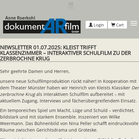
Skip
DE
EN
to
main
content
T
Login
Cart
n
NEWSLETTER 01.07.2025: KLEIST TRIFFT
KLASSENZIMMER – INTERAKTIVER SCHULFILM ZU DER
ZERBROCHNE KRUG
Sehr geehrte Damen und Herren,
unsere neue Schulfilmproduktion rückt näher! In Kooperation mit
dem Theater Münster haben wir Heinrich von Kleists Klassiker
Der
zerbrochne Krug
als interaktiven Schulfilm aufbereitet – mit
aktuellem Zugang, Interviews und fächerübergreifendem Einsatz.
Ein temporeiches Spiel um Macht, Lüge und Schuld – verdichtet,
bildstark und mit starkem Ensemble. Inszeniert von Wilke
Weermann. Das Bühnenbild von Nina Peller schafft eindrucksvolle
Räume zwischen Gerichtsdrama und Groteske.