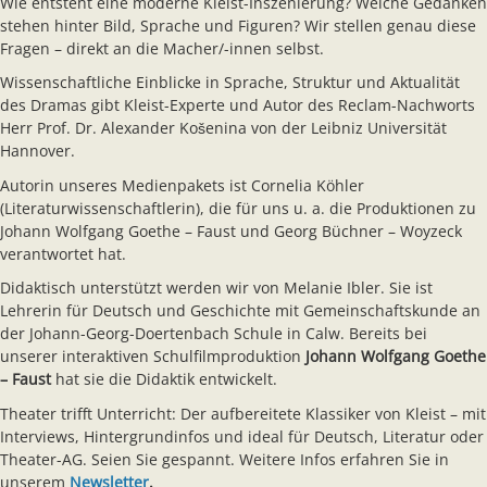
Wie entsteht eine moderne Kleist-Inszenierung? Welche Gedanken
stehen hinter Bild, Sprache und Figuren? Wir stellen genau diese
Fragen – direkt an die Macher/-innen selbst.
Wissenschaftliche Einblicke in Sprache, Struktur und Aktualität
des Dramas gibt Kleist-Experte und Autor des Reclam-Nachworts
Herr Prof. Dr. Alexander Košenina von der Leibniz Universität
Hannover.
Autorin unseres Medienpakets ist Cornelia Köhler
(Literaturwissenschaftlerin), die für uns u. a. die Produktionen zu
Johann Wolfgang Goethe – Faust und Georg Büchner – Woyzeck
verantwortet hat.
Didaktisch unterstützt werden wir von Melanie Ibler. Sie ist
Lehrerin für Deutsch und Geschichte mit Gemeinschaftskunde an
der Johann-Georg-Doertenbach Schule in Calw. Bereits bei
unserer interaktiven Schulfilmproduktion
Johann Wolfgang Goethe
– Faust
hat sie die Didaktik entwickelt.
Theater trifft Unterricht: Der aufbereitete Klassiker von Kleist – mit
Interviews, Hintergrundinfos und ideal für Deutsch, Literatur oder
Theater-AG. Seien Sie gespannt. Weitere Infos erfahren Sie in
unserem
Newsletter
.