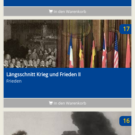
In den Warenkorb
17
Längsschnitt Krieg und Frieden II
Frieden
In den Warenkorb
16