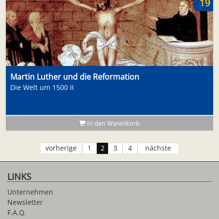
19
Martin Luther und die Reformation
Die Welt um 1500 II
In den Warenkorb
vorherige
1
2
3
4
nächste
LINKS
Unternehmen
Newsletter
F.A.Q.