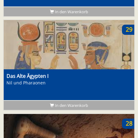
In den Warenkorb
29
Das Alte Ägypten I
Nil und Pharaonen
In den Warenkorb
28