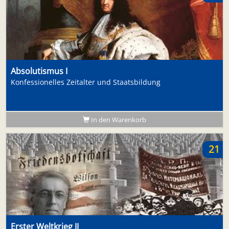
Absolutismus I
Konfessionelles Zeitalter und Staatsbildung
In den Warenkorb
21
Erster Weltkrieg II