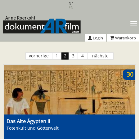
Zum
DE
EN
Hauptinhalt
springen
T
n
Login
Warenkorb
vorherige
1
2
3
4
nächste
30
Das Alte Ägypten II
Totenkult und Götterwelt