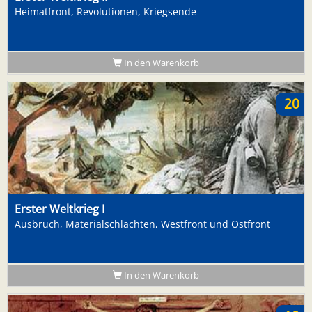
Heimatfront, Revolutionen, Kriegsende
In den Warenkorb
20
Erster Weltkrieg I
Ausbruch, Materialschlachten, Westfront und Ostfront
In den Warenkorb